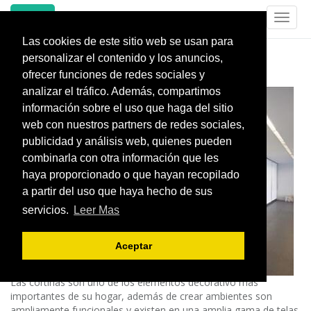
INREPE
Toggl
naviga
Las cookies de este sitio web se usan para
CORTINAS
personalizar el contenido y los anuncios,
ofrecer funciones de redes sociales y
analizar el tráfico. Además, compartimos
información sobre el uso que haga del sitio
web con nuestros partners de redes sociales,
publicidad y análisis web, quienes pueden
combinarla con otra información que les
haya proporcionado o que hayan recopilado
a partir del uso que haya hecho de sus
servicios.
Leer Mas
Aceptar
Las cortinas son uno de los elementos decorativo más
importantes de su hogar, además de crear ambientes son
ampliamente funcionales y existen en una amplia gama de telas