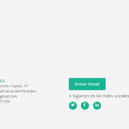
S.L
Enviar Email
orres I Carbó, 17
lafranca del Penedes
o Siguenos en las redes sociale
gmail.com
171120