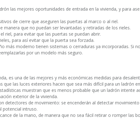
ladrón las mejores oportunidades de entrada en la vivienda, y para a
itivos de cierre que aseguren las puertas al marco o al riel.
, de manera que no puedan ser levantadas y retiradas de los rieles.
 riel, para evitar que las puertas se puedan abrir.
ieles, para así evitar que la puerta sea forzada.
iseño más moderno tienen sistemas o cerraduras ya incorporadas. Si n
 reemplazarlas por un modelo más seguro.
enda, es una de las mejores y más económicas medidas para desalenta
as que las luces exteriores hacen que sea más difícil para un ladrón 
stadísticas muestran que es menos probable que un ladrón intente ac
ción exterior de la vivienda.
on detectores de movimiento: se encenderán al detectar movimiento 
 potencial intruso.
lcance de la mano, de manera que no sea fácil retirar o romper las bo