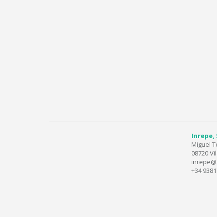
Inrepe, 
Miguel T
08720 Vi
inrepe@
+34 938